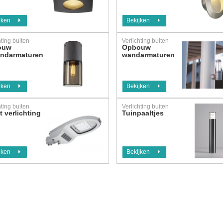
jken
Bekijken
hting buiten
Verlichting buiten
ouw
Opbouw
ondarmaturen
wandarmaturen
jken
Bekijken
hting buiten
Verlichting buiten
t verlichting
Tuinpaaltjes
jken
Bekijken