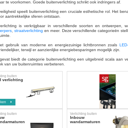
ar te voorkomen. Goede buitenverlichting schrikt ook indringers af.
eiligheid speelt buitenverlichting een cruciale esthetische rol. Het be
r aantrekkelijke sferen ontstaan.
verlichting is verkrijgbaar in verschillende soorten en ontwerpen
werpers
,
straatverlichting
en meer. Deze verschillende categorieën stell
uimte.
et gebruik van moderne en energiezuinige lichtbronnen zoals
LED
riendelijker, terwijl er aanzienlijke energiebesparingen mogelijk zijn.
vat biedt de categorie buitenverlichting een uitgebreid scala aan ver
ek van uw buitenruimtes verbeteren.
hting buiten
 verlichting
jken
hting buiten
Verlichting buiten
uw
Inbouw
ondarmaturen
wandarmaturen