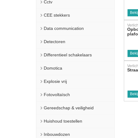
Cctv
Beki
CEE stekkers
Verlic
Data communication
Opb
plaf
Detectoren
Beki
Differentieel schakelaars
Verlic
Domotica
Straa
Explosie vrij
Fotovoltaïsch
Beki
Gereedschap & veiligheid
Huishoud toestellen
Inbouwdozen