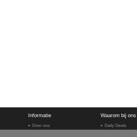
Informatie
Waarom bij ons
Over ons
Daily Deals
Contacteer ons
Teruggave en om