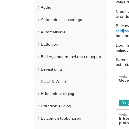
valgeva
Audio
Naast v
waardoo
Automaten - zekeringen
Buiten
schijn
Automatisatie
buitenr
Batterijen
Door h
milieuv
Bellen, gongen, bel drukknoppen
Samenge
estheti
Bevestiging
Verlic
Gevel
Black & White
Bliksembeveiliging
Beki
Brandbeveiliging
Verlic
Buizen en toebehoren
Inbo
plaf