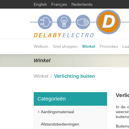
English
Français
Nederlands
Welkom
Snel shoppen
Winkel
Promoties
Laa
Winkel
Winkel
Verlichting buiten
Verli
Categorieën
In de 
Aardingsmateriaal
weersi
buiten
Afstandsbedieningen
Buitenv