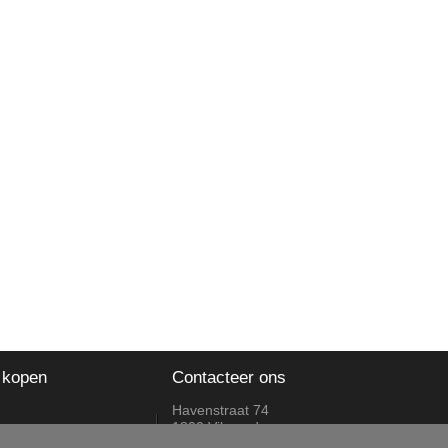
 kopen
Contacteer ons
Havenstraat 74
1800 Vilvoorde
ruilingen