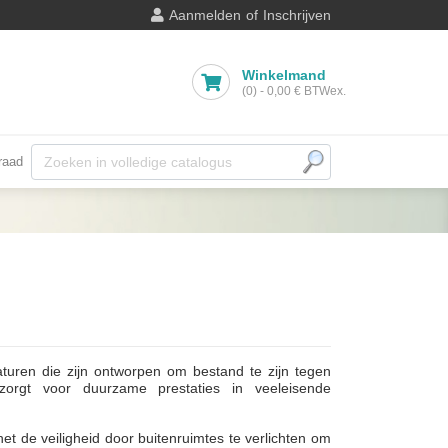
Aanmelden
of
Inschrijven
Winkelmand
(0)
-
0,00 €
BTWex.
raad
aturen die zijn ontworpen om bestand te zijn tegen
zorgt voor duurzame prestaties in veeleisende
het de veiligheid door buitenruimtes te verlichten om