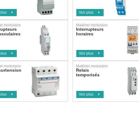
 plus
Voir plus
el modulaire
Matériel modulaire
rupteurs
Interrupteurs
usculaires
horaires
 plus
Voir plus
el modulaire
Matériel modulaire
surtension
Relais
temporisés
 plus
Voir plus