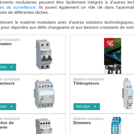
éments modulaires peuvent être facilement intégrés à d'autres tec
es de surveillance
. Ils jouent également un rôle clé dans l'automat
isée de différentes tâches.
binant le matériel modulaire avec d'autres solutions technologique
f pour répondre aux défis changeants et aux besoins croissants de vot
el modulaire
mates
 plus
el modulaire
Matériel modulaire
acteurs
Télérupteurs
 plus
Voir plus
el modulaire
Matériel modulaire
sfos de
Dimmers
erie