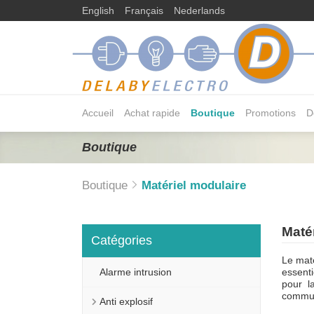
English
Français
Nederlands
Accueil
Achat rapide
Boutique
Promotions
D
Boutique
Boutique
Matériel modulaire
Maté
Catégories
Le maté
Alarme intrusion
essenti
pour l
communi
Anti explosif