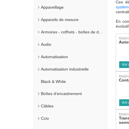
Ces él
systèm
Appareillage
central
Appareils de mesure
En com
évoluti
Armoires - coffrets - boîtes de dérivation
Matéri
Auto
Audio
Automatisation
Voir
Automatisation industrielle
Matéri
Cont
Black & White
Boîtes d'encastrement
Voir
Câbles
Matéri
Tran
Cctv
sonn