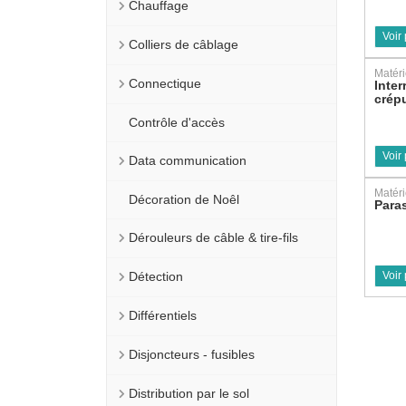
Chauffage
Voir
Colliers de câblage
Matéri
Connectique
Inter
crép
Contrôle d'accès
Voir
Data communication
Matéri
Décoration de Noêl
Para
Dérouleurs de câble & tire-fils
Détection
Voir
Différentiels
Disjoncteurs - fusibles
Distribution par le sol