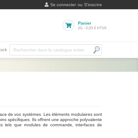
Se connecter
ou
S'inscrire
Panier
(0)
-
0,00 €
HTVA
tock
fficace de vos systèmes. Les éléments modulaires sont
ins spécifiques. Ils offrent une approche polyvalente
nts tels que modules de commande, interfaces de