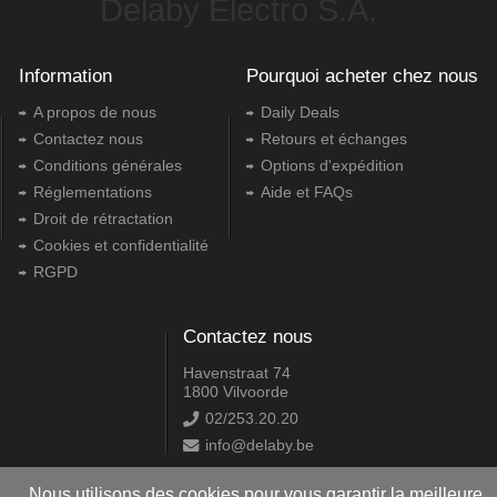
Delaby Electro S.A.
Information
Pourquoi acheter chez nous
A propos de nous
Daily Deals
Contactez nous
Retours et échanges
Conditions générales
Options d'expédition
Réglementations
Aide et FAQs
Droit de rétractation
Cookies et confidentialité
RGPD
Contactez nous
Havenstraat 74
1800 Vilvoorde
02/253.20.20
info@delaby.be
Nous utilisons des cookies pour vous garantir la meilleure