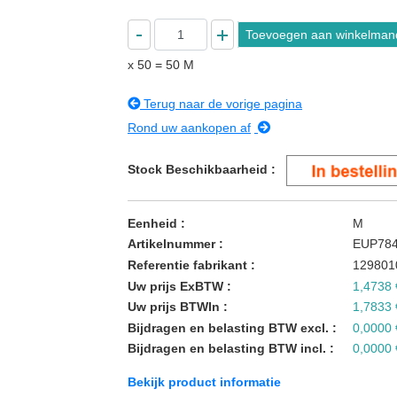
Toevoegen aan winkelman
x 50
=
50
M
Terug naar de vorige pagina
Rond uw aankopen af
Stock Beschikbaarheid
Eenheid
M
Artikelnummer
EUP78
Referentie fabrikant
12980
Uw prijs ExBTW
1,4738
Uw prijs BTWIn
1,7833
Bijdragen en belasting BTW excl.
0,0000
Bijdragen en belasting BTW incl.
0,0000
Bekijk product informatie