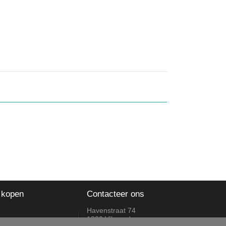
 kopen
Contacteer ons
Havenstraat 74
1800 Vilvoorde
ruilingen