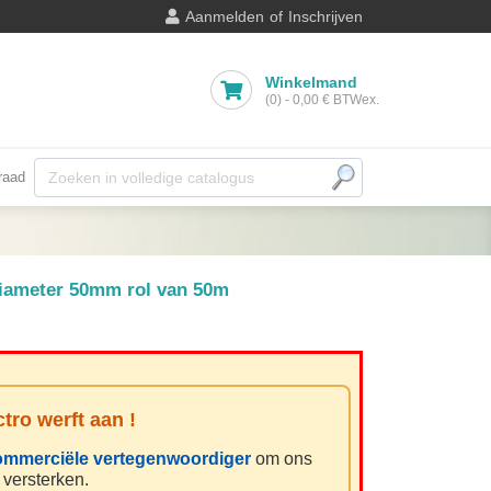
Aanmelden
of
Inschrijven
Winkelmand
(0)
-
0,00 €
BTWex.
raad
iameter 50mm rol van 50m
tro werft aan !
ommerciële vertegenwoordiger
om ons
 versterken.