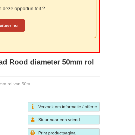
 deze opportuniteit ?
iciteer nu
ad Rood diameter 50mm rol
0mm rol van 50m
Verzoek om informatie / offerte
Stuur naar een vriend
Print productpagina