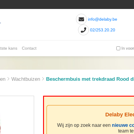
info@delaby.be
02/253.20.20
tste kans
Contact
In voor
zen
Wachtbuizen
Beschermbuis met trekdraad Rood d
Delaby Elec
Wij zijn op zoek naar een
nieuwe c
team te