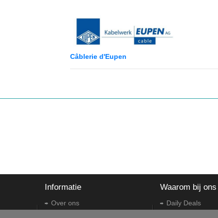
Câblerie d'Eupen
Informatie
Waarom bij ons
Over ons
Daily Deals
Contacteer ons
Teruggave en om