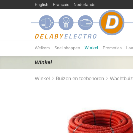
English
Français
Nederlands
Welkom
Snel shoppen
Winkel
Promoties
Laa
Winkel
Winkel
Buizen en toebehoren
Wachtbui