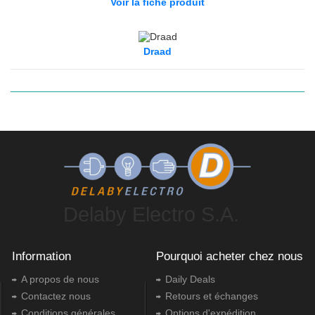
Voir la fiche produit
Draad
Delaby Electro S.A.
Information
Pourquoi acheter chez nous
A propos de nous
Daily Deals
Contactez nous
Retours et échanges
Conditions générales
Options d'expédition