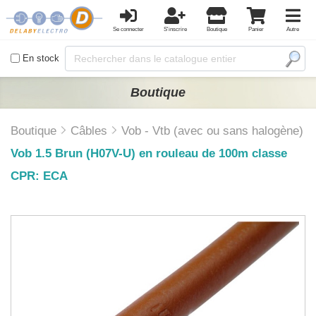
Se connecter
S'inscrire
Boutique
Panier
Autre
En stock
Boutique
Boutique
Câbles
Vob - Vtb (avec ou sans halogène)
Vob 1.5 Brun (H07V-U) en rouleau de 100m classe
CPR: ECA