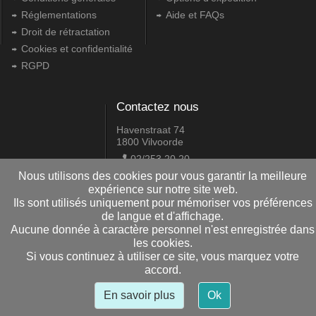
Réglementations
Aide et FAQs
Droit de rétractation
Cookies et confidentialité
RGPD
Contactez nous
Havenstraat 74
1800 Vilvoorde
02/253.20.20
info@delaby.be
Nous utilisons des cookies pour vous garantir la meilleure
expérience sur notre site web.
Ils sont utilisés uniquement pour mémoriser vos préférences
2.18.6.0
de langue et d'affichage.
Aucune donnée à caractère personnel n'est enregistrée dans
les cookies.
Copyright © 2009-2026 Daniel Pire Informatique srl
Si vous continuez à utiliser ce site, vous marquez votre
accord.
En savoir plus
Ok